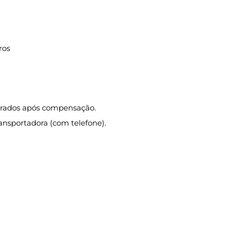
ros
iberados após compensação.
ansportadora (com telefone).